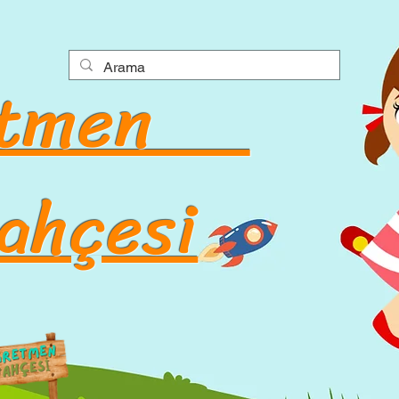
etmen
hçesi