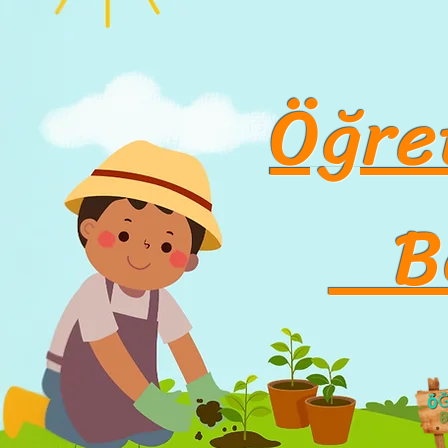
Öğr
Ba